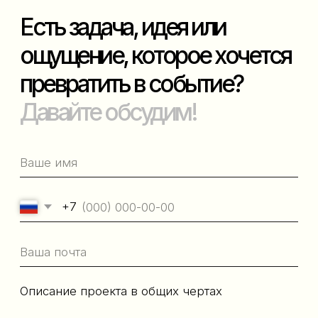
публичная
Политика
оферта
конфиденциальности
контакты
Разработка сайта
hello@smevents.ru
Telegram
+7 (921) 961-27-70
Instagram*
*Деятельность организации "Meta" признана
экстремистской и запрещена на территории РФ
©2026 ВСЕ ПРАВА ЗАЩИЩЕНЫ