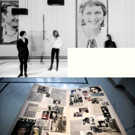
Есть задача, идея или
ощущение, которое хочется
превратить в событие?
Давайте обсудим!
Есть задача, идея или
ощущение, которое хочется
превратить в событие?
Давайте обсудим!
+7
Описание проекта в общих чертах