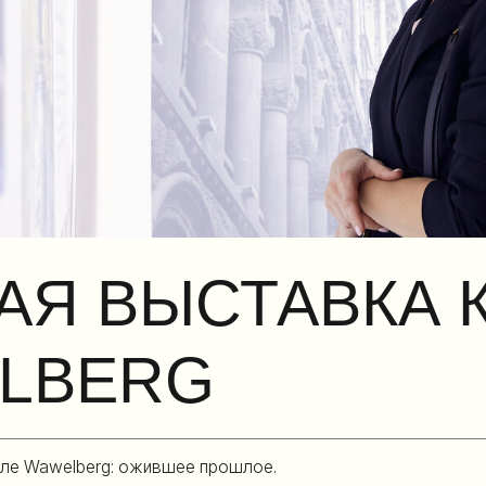
 ВЫСТАВКА К О
BERG
welberg: ожившее прошлое.
елали самостоятельное культурное событие. Собрали архив: вырез
1912) — от банкирского дома Вавельберга до касс «Аэрофлота». 
и аудиовизуальные, световые и иммерсивные инсталляции, которы
ция — видеопроекция, превратившая пространство в художествен