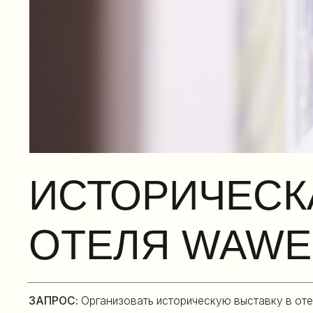
ИСТОРИЧЕСКАЯ
ОТЕЛЯ WAWEL
ЗАПРОС:
Организовать историческую выставку в отеле Wa
НАШЕ РЕШЕНИЕ:
В рамках открытия отеля Wawelberg мы сд
воспоминания о здании с момента его строительства (1911–
переосмыслили через язык современного искусства: создал
рассказывали историю, а буквально оживляли её. Кульмина