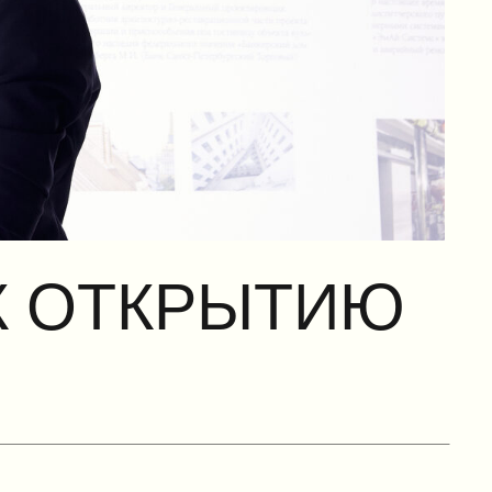
ТКРЫТИЮ
ки, фото,
Сухую информацию
е не просто
ное полотно.